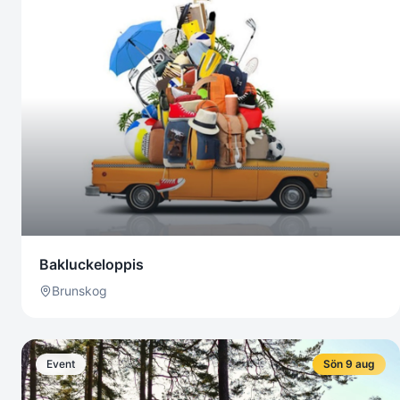
Bakluckeloppis
Brunskog
Event
Sön 9 aug