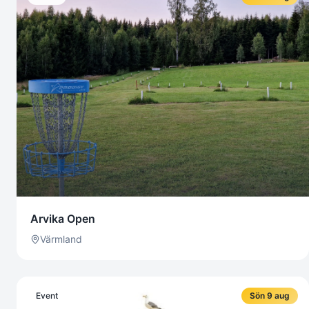
Arvika Open
Värmland
Event
Sön 9 aug