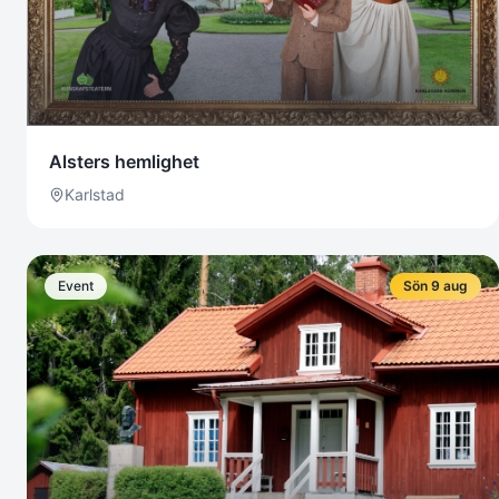
Alsters hemlighet
Karlstad
Event
Sön 9 aug