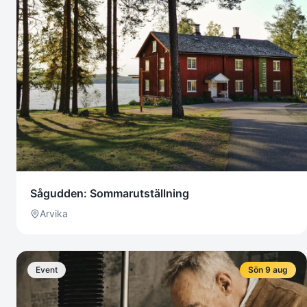
Sågudden: Sommarutställning
Arvika
Event
Sön 9 aug