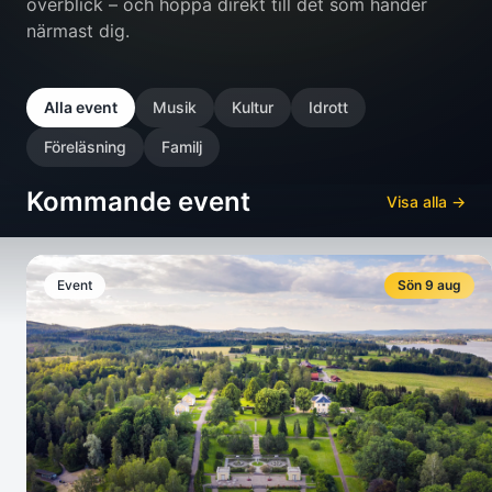
överblick – och hoppa direkt till det som händer
närmast dig.
Alla event
Musik
Kultur
Idrott
Föreläsning
Familj
Kommande event
Visa alla →
Event
Sön 9 aug